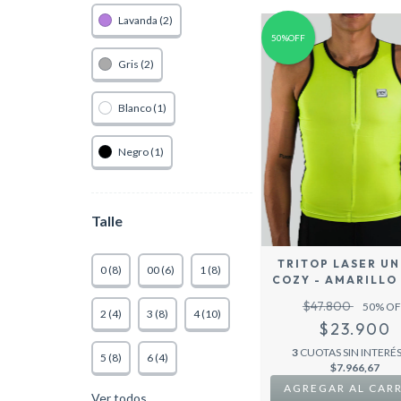
Lavanda (2)
50%OFF
Gris (2)
Blanco (1)
Negro (1)
Talle
TRITOP LASER UN
0 (8)
00 (6)
1 (8)
COZY - AMARILLO
-
$47.800
50
% OF
2 (4)
3 (8)
4 (10)
$23.900
3
CUOTAS SIN INTERÉS
5 (8)
6 (4)
$7.966,67
AGREGAR AL CAR
Ver todos