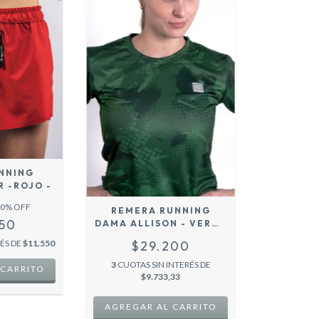
NNING
R -ROJO -
0
% OFF
REMERA RUNNING
650
DAMA ALLISON - VERDE
-
RÉS DE
$11.550
$29.200
3
CUOTAS SIN INTERÉS DE
 CARRITO
$9.733,33
AGREGAR AL CARRITO