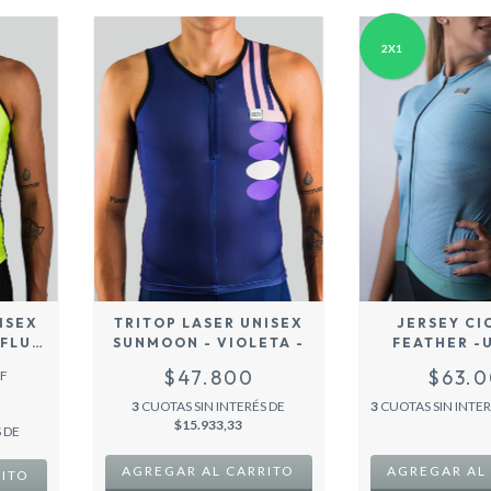
2X1
ISEX
TRITOP LASER UNISEX
JERSEY CI
 FLUO
SUNMOON - VIOLETA -
FEATHER -
AZULIN
$47.800
$63.
F
3
CUOTAS SIN INTERÉS DE
3
CUOTAS SIN INTE
$15.933,33
 DE
AGREGAR AL CARRITO
AGREGAR AL
RITO