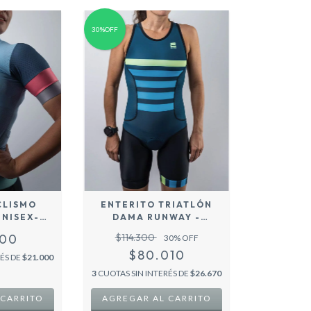
30%OFF
CLISMO
ENTERITO TRIATLÓN
UNISEX-
DAMA RUNWAY -
O -
PETROLEO-
000
$114.300
30
% OFF
$80.010
RÉS DE
$21.000
3
CUOTAS SIN INTERÉS DE
$26.670
 CARRITO
AGREGAR AL CARRITO