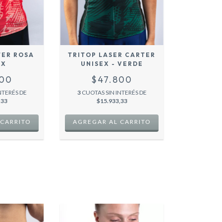
TER ROSA
TRITOP LASER CARTER
EX
UNISEX - VERDE
800
$47.800
NTERÉS DE
3
CUOTAS SIN INTERÉS DE
,33
$15.933,33
 CARRITO
AGREGAR AL CARRITO