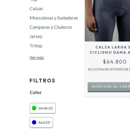
Calzas
Musculosas y Sudaderas
Camperas y Chalecos
Jersey
Tritop
CALZA LARGA 
CICLISMO DAMA 
Ver más
CON BADANA ROA
$64.800
- COZY SPOR
3
CUOTAS SIN INTERÉS DE
FILTROS
AGREGAR AL CAR
Color
Verde (3)
Azul (3)