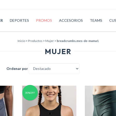
ER
DEPORTES
PROMOS
ACCESORIOS
TEAMS
CU
Inicio
>
Productos
>
Mujer
>
breadcrumbs.mes-de-mama1
MUJER
Ordenar por
30%OFF