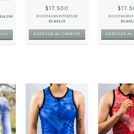
IUM -
$17.500
$17.
3
CUOTAS SIN INTERÉS DE
3
CUOTAS SIN I
$14.200
$5.833,33
$5.833,
AGREGAR AL CARRITO
AGREGAR AL
RITO