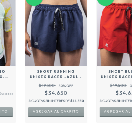
MO
SHORT RUNNING
SHORT RU
X-
UNISEX RACER -AZUL -
UNISEX RACE
-
$49.500
$49.500
30
% OFF
3
$34.650
$34.
$20.000
3
CUOTAS SIN INTERÉS DE
$11.550
3
CUOTAS SIN INTE
RITO
AGREGAR AL CARRITO
AGREGAR AL