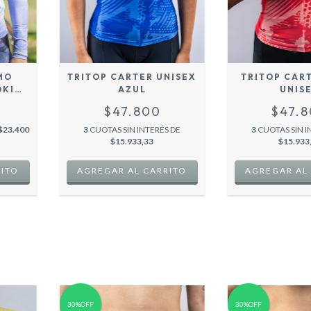
MO
TRITOP CARTER UNISEX
TRITOP CAR
OKIO
AZUL
UNIS
$47.800
$47.
$23.400
3
CUOTAS SIN INTERÉS DE
3
CUOTAS SIN I
$15.933,33
$15.933
RITO
AGREGAR AL CARRITO
AGREGAR AL
30%OFF
30%OFF