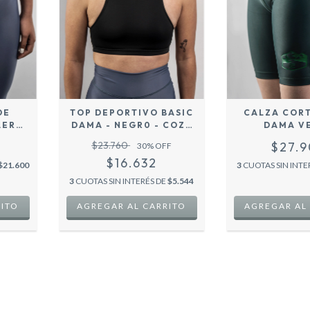
DE
TOP DEPORTIVO BASIC
CALZA CORT
AERO
DAMA - NEGR0 - COZY
DAMA V
DPRO
SPORT
$23.760
$27.
30
% OFF
T
$16.632
$21.600
3
CUOTAS SIN INTE
3
CUOTAS SIN INTERÉS DE
$5.544
RITO
AGREGAR AL CARRITO
AGREGAR AL