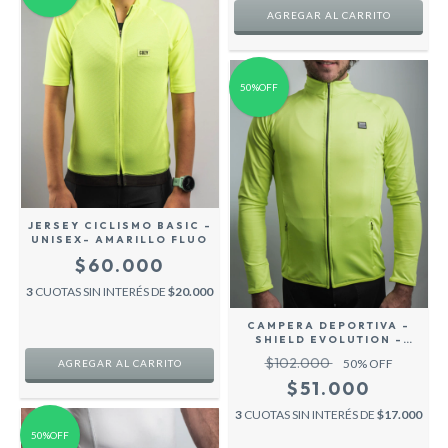
AGREGAR AL CARRITO
50%OFF
JERSEY CICLISMO BASIC -
UNISEX- AMARILLO FLUO
$60.000
3
CUOTAS SIN INTERÉS DE
$20.000
CAMPERA DEPORTIVA -
SHIELD EVOLUTION -
FLUO- UNISEX
$102.000
50
% OFF
AGREGAR AL CARRITO
$51.000
3
CUOTAS SIN INTERÉS DE
$17.000
50%OFF