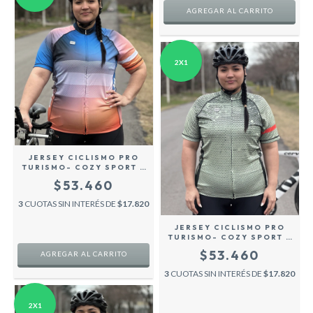
AGREGAR AL CARRITO
2X1
JERSEY CICLISMO PRO
TURISMO- COZY SPORT -
CUBO
$53.460
3
CUOTAS SIN INTERÉS DE
$17.820
JERSEY CICLISMO PRO
TURISMO- COZY SPORT -
PIXEL -
$53.460
AGREGAR AL CARRITO
3
CUOTAS SIN INTERÉS DE
$17.820
2X1