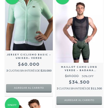
JERSEY CICLISMO BASIC -
UNISEX- VERDE
$60.000
MAILLOT CAMO LONG
VERDE - BADANA
3
CUOTAS SIN INTERÉS DE
$20.000
PREMIUM-
$69.000
50
% OFF
$34.500
AGREGAR AL CARRITO
3
CUOTAS SIN INTERÉS DE
$11.500
AGREGAR AL CARRITO
50%OFF