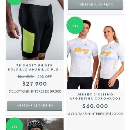
AGREGAR AL CARRITO
2X1
TRISHORT UNISEX
BOLSILLO AMARILLO FLUO
- COZY SPORT
$55.800
50
% OFF
$27.900
3
CUOTAS SIN INTERÉS DE
$9.300
JERSEY CICLISMO
ARGENTINA CORONADOS
$60.000
AGREGAR AL CARRITO
3
CUOTAS SIN INTERÉS DE
$20.000
2X1