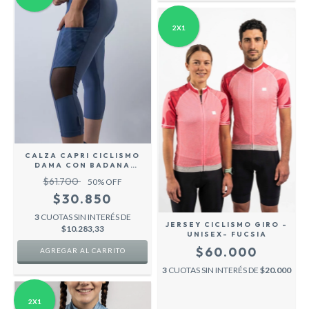
2X1
CALZA CAPRI CICLISMO
DAMA CON BADANA
ROADPRO - AERO -
$61.700
50
% OFF
$30.850
3
CUOTAS SIN INTERÉS DE
JERSEY CICLISMO GIRO -
$10.283,33
UNISEX- FUCSIA
$60.000
AGREGAR AL CARRITO
3
CUOTAS SIN INTERÉS DE
$20.000
2X1