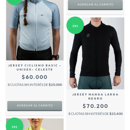
AGREGAR AL CARRITO
2X1
JERSEY CICLISMO BASIC -
UNISEX- CELESTE
$60.000
3
CUOTAS SIN INTERÉS DE
$20.000
JERSEY MANGA LARGA
NEGRO
$70.200
AGREGAR AL CARRITO
3
CUOTAS SIN INTERÉS DE
$23.400
2X1