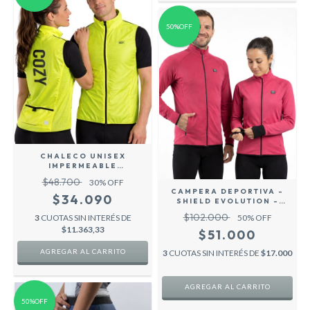
50%OFF
CHALECO UNISEX
IMPERMEABLE
ULTRALIGERO FLUO -
$48.700
30
% OFF
COZY SPORT
CAMPERA DEPORTIVA -
$34.090
SHIELD EVOLUTION -
ROSA - UNISEX
$102.000
3
CUOTAS SIN INTERÉS DE
50
% OFF
$11.363,33
$51.000
AGREGAR AL CARRITO
3
CUOTAS SIN INTERÉS DE
$17.000
AGREGAR AL CARRITO
50%OFF