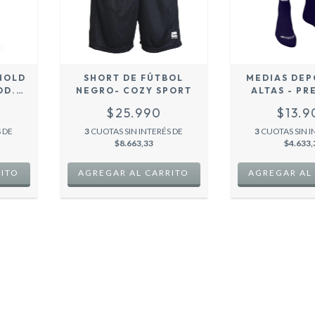
NOLD
SHORT DE FÚTBOL
MEDIAS DEP
OD.
NEGRO- COZY SPORT
ALTAS - PR
UTBOL
AZUL MA
$25.990
$13.
.
 DE
3
CUOTAS SIN INTERÉS DE
3
CUOTAS SIN I
$8.663,33
$4.633,
RITO
AGREGAR AL CARRITO
AGREGAR AL