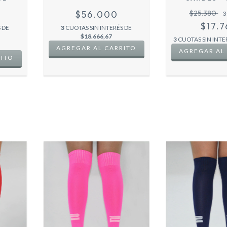
$56.000
$25.380
3
$17.7
 DE
3
CUOTAS SIN INTERÉS DE
$18.666,67
3
CUOTAS SIN INTE
RITO