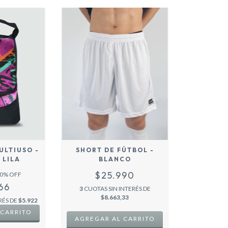
ULTIUSO -
SHORT DE FÚTBOL -
 LILA
BLANCO
$25.990
0
% OFF
66
3
CUOTAS SIN INTERÉS DE
$8.663,33
RÉS DE
$5.922
AGREGAR AL CARRITO