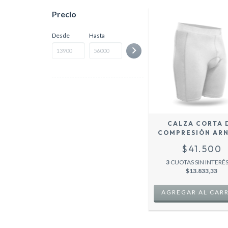
Precio
Desde
Hasta
CALZA CORTA 
COMPRESIÓN AR
MOD. TEAM - RUN
$41.500
FUTBOL CROSF
BLANCO
3
CUOTAS SIN INTERÉS
$13.833,33
AGREGAR AL CAR