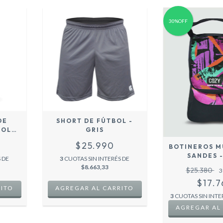
30%OFF
DE
SHORT DE FÚTBOL -
NOLD
GRIS
NING
$25.990
BOTINEROS M
IT
SANDES -
 DE
3
CUOTAS SIN INTERÉS DE
$8.663,33
$25.380
3
$17.7
RITO
AGREGAR AL CARRITO
3
CUOTAS SIN INTE