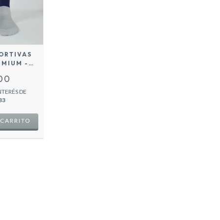
ORTIVAS
EMIUM -
INO -
900
NTERÉS DE
33
 CARRITO