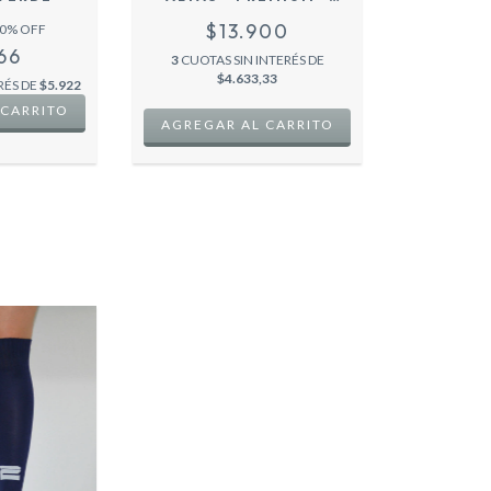
VIOLETA -
$13.900
0
% OFF
66
3
CUOTAS SIN INTERÉS DE
$4.633,33
RÉS DE
$5.922
AGREGAR AL CARRITO