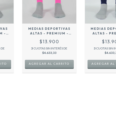
IVAS
MEDIAS DEPORTIVAS
MEDIAS DEP
M -
ALTAS - PREMIUM -
ALTAS - PR
NEON PINK
AZUL MAR
$13.900
$13.
 DE
3
CUOTAS SIN INTERÉS DE
3
CUOTAS SIN I
$4.633,33
$4.633,
RITO
AGREGAR AL CARRITO
AGREGAR AL