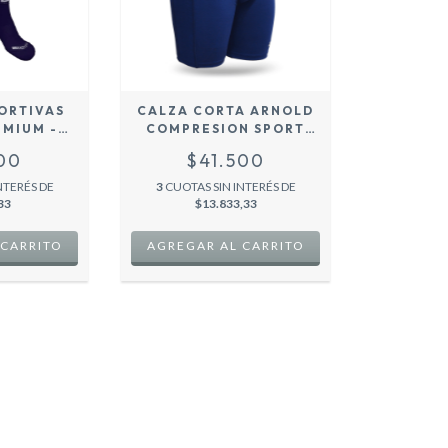
ORTIVAS
CALZA CORTA ARNOLD
EMIUM -
COMPRESION SPORT
RINO
MOD. TEAM - RUNNING
900
$41.500
FUTBOL CROSFIT MOD.
HOMBRE
NTERÉS DE
3
CUOTAS SIN INTERÉS DE
33
$13.833,33
 CARRITO
AGREGAR AL CARRITO