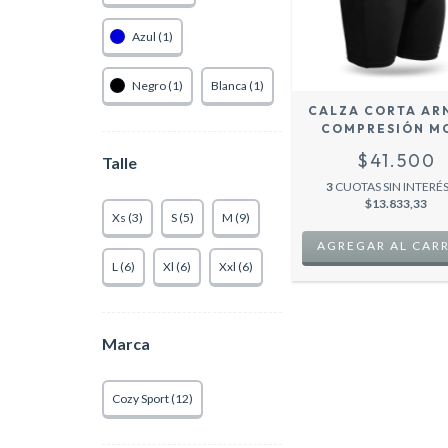
Azul (1)
Negro (1)
Blanca (1)
CALZA CORTA AR
COMPRESIÓN M
TEAM RUNNING F
$41.500
Talle
CROSSFIT MOD
HOMBRE
3
CUOTAS SIN INTERÉS
$13.833,33
Xs (3)
S (5)
M (9)
AGREGAR AL CAR
L (6)
Xl (6)
Xxl (6)
Marca
Cozy Sport (12)