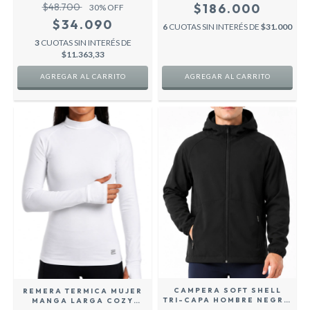
ULTRALIGERO FLUO -
ROSA
$48.700
$186.000
30
% OFF
COZY SPORT
$34.090
6
CUOTAS SIN INTERÉS DE
$31.000
3
CUOTAS SIN INTERÉS DE
$11.363,33
AGREGAR AL CARRITO
AGREGAR AL CARRITO
CAMPERA SOFT SHELL
REMERA TERMICA MUJER
TRI-CAPA HOMBRE NEGRO
MANGA LARGA COZY
CON CAPUCHA - COZY