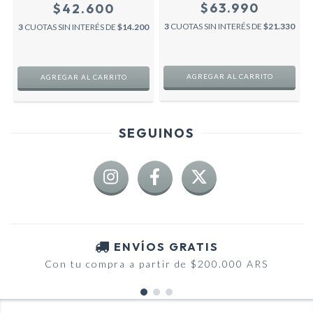
SPORT PREMIUM - BLANCA
$63.990
$42.600
SPORT
-
3
CUOTAS SIN INTERÉS DE
$21.330
3
CUOTAS SIN INTERÉS DE
$14.200
AGREGAR AL CARRITO
AGREGAR AL CARRITO
SEGUINOS
ENVÍOS GRATIS
Con tu compra a partir de $200.000 ARS